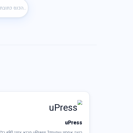
uPress
רוצה אחסון שמעיף? uPress מביא ציוני 90+ ב