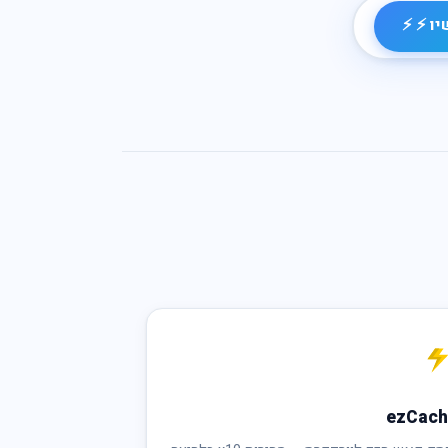
יו ⚡ ⚡
ezCac