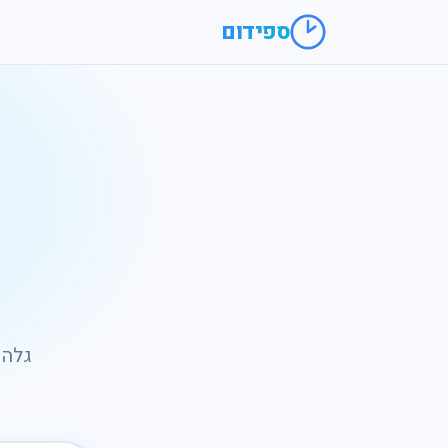
ספידום
גלה 